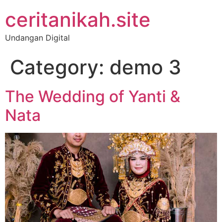
ceritanikah.site
Undangan Digital
Category:
demo 3
The Wedding of Yanti &
Nata