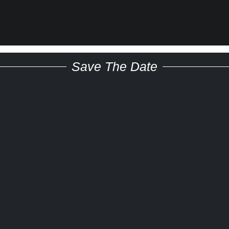
Save The Date
i
m
nit
ik