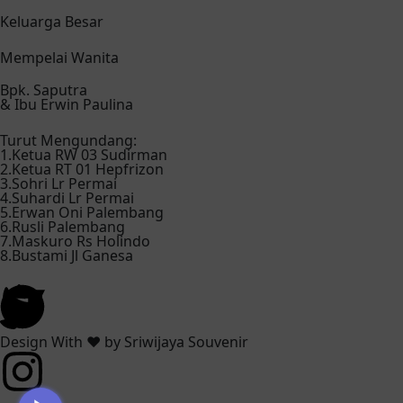
Keluarga Besar
Mempelai Wanita
Bpk. Saputra
& Ibu Erwin Paulina
Turut Mengundang:
1.Ketua RW 03 Sudirman
2.Ketua RT 01 Hepfrizon
3.Sohri Lr Permai
4.Suhardi Lr Permai
5.Erwan Oni Palembang
6.Rusli Palembang
7.Maskuro Rs Holindo
8.Bustami Jl Ganesa
Design With ❤️ by Sriwijaya Souvenir