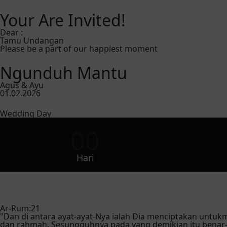
Your Are Invited!
Dear :
Tamu Undangan
Please be a part of our happiest moment
Ngunduh Mantu
Agus & Ayu
01.02.2026
Wedding Day
00
Hari
Ar-Rum:21
"Dan di antara ayat-ayat-Nya ialah Dia menciptakan untuk
dan rahmah. Sesungguhnya pada yang demikian itu benar-