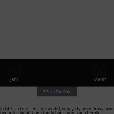
00
00
Jam
Menit
Save The Date
mu istri-istri dari jenismu sendiri, supaya kamu merasa 
benar terdapat tanda-tanda bagi kaum yang berpikir"