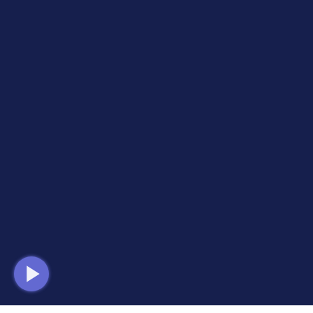
Home
Mempelai
Galeri
Wish
Event